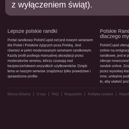
z wyłączeniem świąt).
Lepsze polskie randki
Polskie Rand
dlaczego m
Portal randkowy PolishCupid.net jest nowym serwisem
dla Polek i Polaków żyjących poza Polską. Jest
PolishCupid oferu
również w pełni moderowanym serwisem randkowym.
online na emigracj
Każdy profil podlega manualnej akceptacji przez
randkowe, jest w 
moderatorów serwisu, którzy czuwają nad
oferuje nowoczesn
bezpieczeństwem wszystkich użytkowników. Dzięki
randek online. Zos
temu w naszym serwisie znajdziesz tylko prawdziwe i
przez wysokiej kla
sprawdzone profile.
inne, unikalne pod
to, aby ułatwić po
Strona Główna
O nas
FAQ
Regulamin
Polityka cookies
Rejest